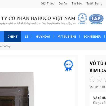
Giới Thiệu
Dự Án
Tin Tức
Tuyển Dụng
P
CHINT
LS
HUYNDAI
MITSUBISHI
SCHNEIDER
Âm Tường
VỎ TỦ 
KIM LO
Mã SP: PK
Vỏ tủ đ
Được sản