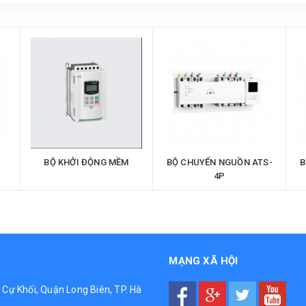
BỘ KHỞI ĐỘNG MỀM
BỘ CHUYỂN NGUỒN ATS-
B
4P
MẠNG XÃ HỘI
g Cự Khối, Quận Long Biên, TP. Hà