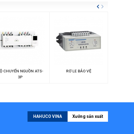
Ộ CHUYỂN NGUỒN ATS-
RƠ LE BẢO VỆ
3P
HAHUCO VINA
Xưởng sản xuất