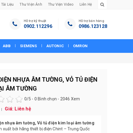
Tài Liệu
Thư Viện Ảnh
Thư Viện Video
Liên Hệ
Hỗ trợ kỹ thuật
Hỗ trợ bán hàng
0902.112296
0986.123128
ABB
SIEMENS
AUTONIC
OMRON
ĐIỆN NHỰA ÂM TƯỜNG, VỎ TỦ ĐIỆN
ẠI ÂM TƯỜNG
0
/5 -
0
Bình chọn - 2046 Xem
Giá: Liên hệ
3 |
iện nhựa âm tường, Vỏ tủ điện kim loại âm tường
 xuất bởi hãng thiết bị điện Chint – Trung Quốc