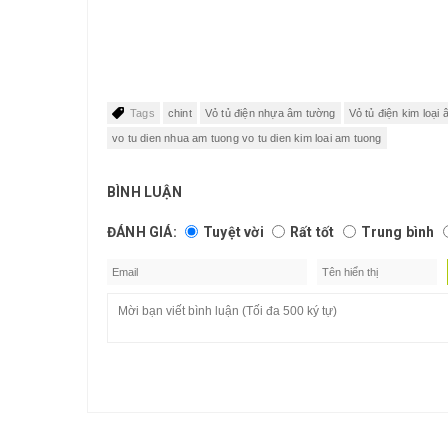
Tags
chint
Vỏ tủ điện nhựa âm tường
Vỏ tủ điện kim loại
vo tu dien nhua am tuong vo tu dien kim loai am tuong
BÌNH LUẬN
ĐÁNH GIÁ:
Tuyệt vời
Rất tốt
Trung bình