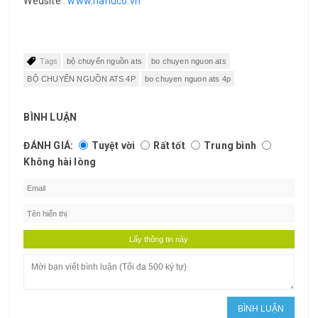
Wedsite :
www.hahuco.vn
Tags
bộ chuyển nguồn ats
bo chuyen nguon ats
BỘ CHUYỂN NGUỒN ATS 4P
bo chuyen nguon ats 4p
BÌNH LUẬN
ĐÁNH GIÁ:
Tuyệt vời
Rất tốt
Trung bình
Không hài lòng