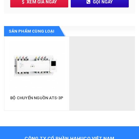
XEM GIÁ NGAY
GỌI NGAY
SẢN PHẨM CÙNG LOẠI
BỘ CHUYỂN NGUỒN ATS-3P
CÔNG TY CỔ PHẦN HAHUCO VIỆT NAM