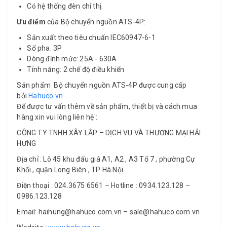
Có hệ thống đèn chỉ thị.
Ưu điểm
của Bộ chuyển nguồn ATS-4P:
Sản xuất theo tiêu chuẩn IEC60947-6-1
Số pha: 3P
Dòng định mức: 25A - 630A
Tính năng: 2 chế độ điều khiển
Sản phẩm Bộ chuyển nguồn ATS-4P được cung cấp
bởi
Hahuco.vn
Để được tư vấn thêm về sản phẩm, thiết bị và cách mua
hàng xin vui lòng liên hệ :
CÔNG TY TNHH XÂY LẮP – DỊCH VỤ VÀ THƯƠNG MẠI HẢI
HƯNG
Địa chỉ : Lô 45 khu đấu giá A1, A2 , A3 Tổ 7 , phường Cự
Khối , quận Long Biên , TP Hà Nội.
Điện thoại : 024.3675 6561 – Hotline : 0934.123.128 –
0986.123.128
Email: haihung@hahuco.com.vn – sale@hahuco.com.vn