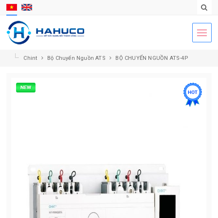
Chint
Bộ Chuyển Nguồn ATS
BỘ CHUYỂN NGUỒN ATS-4P