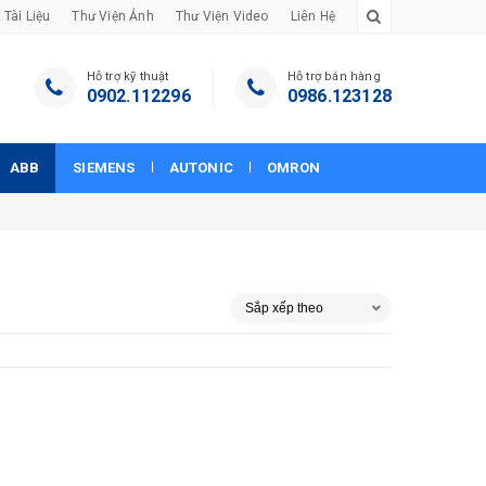
Tài Liệu
Thư Viện Ảnh
Thư Viện Video
Liên Hệ
Hỗ trợ kỹ thuật
Hỗ trợ bán hàng
0902.112296
0986.123128
ABB
SIEMENS
AUTONIC
OMRON