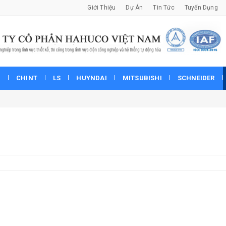
Giới Thiệu
Dự Án
Tin Tức
Tuyển Dụng
P
CHINT
LS
HUYNDAI
MITSUBISHI
SCHNEIDER