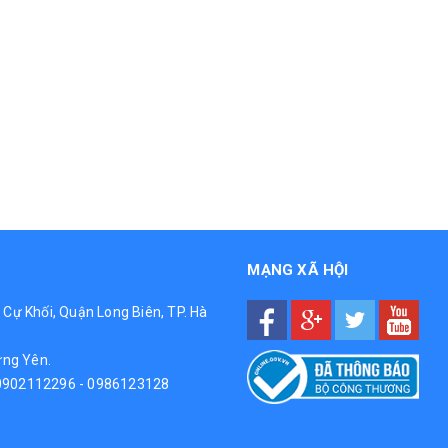
MẠNG XÃ HỘI
g Cự Khối, Quận Long Biên, TP. Hà
ưng Yên.
0902112296
-
0986123128