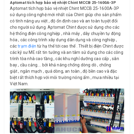
Aptomat tích hợp bảo vệ nhiệt Chint MCCB 25-1600A-3P
Aptomat tích hợp bảo vệ nhiệt Chint MCCB 25-1600A-3P
sử dụng công nghệ mới nhất của Chint giúp cho sản phẩm
có tính năng ưu việt , độ ổn định cao và an toàn tuyệt đối
cho người sử dụng. Aptomat Chint được sử dụng cho các
hệ thống điện công nghiệp , nhà máy , dây chuyền tự động
hóa , các công trình xây dựng dân dụng và công nghiệp ,
các
trạm điện
từ hạ thế tới cao thế . Thiết bị điện Chint được
các kỹ sư ME rất tin tưởng và an tâm sử dụng cho các công
trình tòa nhà cao tầng , các khu nghỉ dưỡng cao cấp , sân
bay , cầu cảng…. bởi khả năng chống dòng dò , chống
giật , ngắn mạch , quá dòng, an toàn , độ bền cao và đặc
biệt rất thích hợp với môi trường nóng ẩm , mưa nhiều tại
Việt Nam.