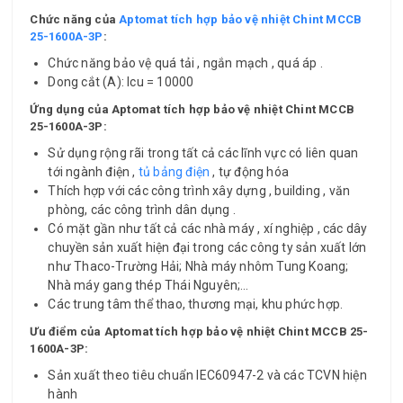
Chức năng
của
Aptomat tích hợp bảo vệ nhiệt Chint MCCB
25-1600A-3P
:
Chức năng bảo vệ quá tải , ngắn mạch , quá áp .
Dong cắt (A): Icu = 10000
Ứng dụng
của Aptomat tích hợp bảo vệ nhiệt Chint MCCB
25-1600A-3P:
Sử dụng rộng rãi trong tất cả các lĩnh vực có liên quan
tới ngành điện ,
tủ bảng điện
, tự động hóa
Thích hợp với các công trình xây dựng , building , văn
phòng, các công trình dân dụng .
Có mặt gần như tất cả các nhà máy , xí nghiệp , các dây
chuyền sản xuất hiện đại trong các công ty sản xuất lớn
như Thaco-Trường Hải; Nhà máy nhôm Tung Koang;
Nhà máy gang thép Thái Nguyên;…
Các trung tâm thể thao, thương mại, khu phức hợp.
Ưu điểm
của Aptomat tích hợp bảo vệ nhiệt Chint MCCB 25-
1600A-3P:
Sản xuất theo tiêu chuẩn IEC60947-2 và các TCVN hiện
hành