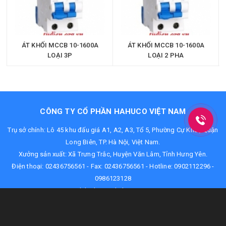
ÁT KHỐI MCCB 10-1600A
ÁT KHỐI MCCB 10-1600A
LOẠI 3P
LOẠI 2 PHA
CÔNG TY CỔ PHẦN HAHUCO VIỆT NAM
Trụ sở chính: Lô 45 khu đấu giá A1, A2, A3, Tổ 5, Phường Cự Khối, Quận
Long Biên, TP. Hà Nội, Việt Nam.
Xưởng sản xuất: Xã Trưng Trắc, Huyện Văn Lâm, Tỉnh Hưng Yên.
Điện thoại:
02436756561
- Fax: 02436756561 - Hotline:
0902112296
-
0986123128
Email:
haihung@hahuco.com.vn
MẠNG XÃ HỘI