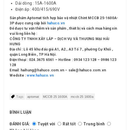
Dải dòng : 15A-1600A
Điện áp : 400/415/690V
Sản phẩm Aptomat tích hợp bảo vệ nhiệt Chint MCCB 25-1600A-
3P được cung cấp bởi
hahuco.vn
Để được tư vấn thêm về sản phẩm , thiết bị và cách mua hàng xin
vui lòng liên hệ :
CÔNG TY TNHH XÂY LẮP – DỊCH VỤ VÀ THƯƠNG MẠI HẢI
HƯNG
Địa chỉ : Lô 45 khu đấu giá A1, A2 , A3 Tổ 7 , phường Cự Khối ,
quận Long Biên , TP Hà Nội.
Điện thoại : 024.3675 6561 – Hotline : 0934 123 128 – 0986 123
128
Email: haihung@hahuco.com.vn – sale@hahuco.com.vn
Wedsite :
www.hahuco.vn
Tags
aptomat
MCCB 25 1600A
mccb 25 1600a
BÌNH LUẬN
ĐÁNH GIÁ:
Tuyệt vời
Rất tốt
Trung bình