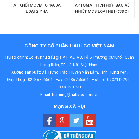
ÁT KHỐI MCCB 10-1600A
APTOMAT TÍCH HỢP BẢO VỆ
LOẠI 2 PHA
NHIỆT MCB LOẠI NB1-63DC-
4P
CÔNG TY CỔ PHẦN HAHUCO VIỆT NAM
Trụ sở chính: Lô 45 khu đấu giá A1, A2, A3, Tổ 5, Phường Cự Khối, Quận
Long Biên, TP. Hà Nội, Việt Nam.
Xưởng sản xuất: Xã Trưng Trắc, Huyện Văn Lâm, Tỉnh Hưng Yên.
Điện thoại:
02436756561
- Fax: 02436756561 - Hotline:
0902112296
-
0986123128
Email:
haihung@hahuco.com.vn
MẠNG XÃ HỘI