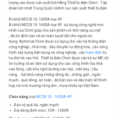
lượng cao được sản xuất bởi Hãng Thiết bị điện Chint - Tập
đoàn lớn nhất Trung Quốc về lĩnh vực sản xuất thiết bị điện.
Át khối MCCB 10-1600A loại 4P
Át khối MCCB 10-1600A loại 4P sử dụng công nghệ mới
nhất của Chint giúp cho sản phẩm có tính năng ưu việt
, độ ổn định cao và an toàn tuyệt đối cho người sử
dụng. Aptomat Chint được sử dụng cho các hệ thống điện
công nghiệp , nhà máy , dây chuyền tự động hóa , các công
trình xây dựng dân dụng và công nghiệp , các
trạm điện
từ
hạ thế tới cao thế . Thiết bị điện Chint được các kỹ sư ME rất
tin tưởng và an tâm sử dụng cho các công trình tòa nhà
cao tầng , các khu nghỉ dưỡng cao cấp , sân bay , cầu
cảng…. bởi khả năng chống dòng dò , chống giật , ngắn
mạch , quá dòng, an toàn , độ bền cao và đặc biệt rất thích
hợp với môi trường nóng ẩm , mưa nhiều tại Việt Nam.
Chức năng
của
MCCB 10 - 1600A-4P
:
Bảo vệ quá tải, ngắn mạch.
Dải dòng định mức: 10A - 1600A