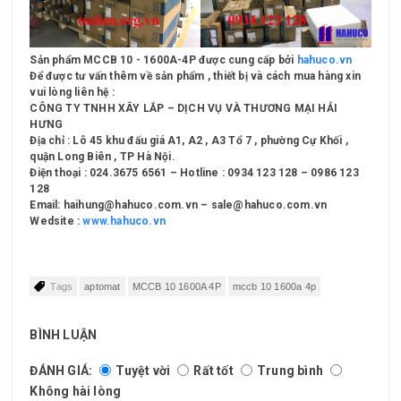
Sản phẩm MCCB 10 - 1600A-4P được cung cấp bởi
hahuco.vn
Để được tư vấn thêm về sản phẩm , thiết bị và cách mua hàng xin
vui lòng liên hệ :
CÔNG TY TNHH XÂY LẮP – DỊCH VỤ VÀ THƯƠNG MẠI HẢI
HƯNG
Địa chỉ : Lô 45 khu đấu giá A1, A2 , A3 Tổ 7 , phường Cự Khối ,
quận Long Biên , TP Hà Nội.
Điện thoại : 024.3675 6561 – Hotline : 0934 123 128 – 0986 123
128
Email: haihung@hahuco.com.vn – sale@hahuco.com.vn
Wedsite :
www.hahuco.vn
Tags
aptomat
MCCB 10 1600A 4P
mccb 10 1600a 4p
BÌNH LUẬN
ĐÁNH GIÁ:
Tuyệt vời
Rất tốt
Trung bình
Không hài lòng