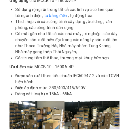
Ứng dụng
của MCCB 10 - 1600A-4P:
Sử dụng rộng rãi trong tất cả các lĩnh vực có liên quan
tới ngành điện ,
tủ bảng điện
, tự động hóa
Thích hợp với các công trình xây dựng , building , văn
phòng, các công trình dân dụng .
Có mặt gần như tất cả các nhà máy , xí nghiệp , các dây
chuyền sản xuất hiện đại trong các công ty sản xuất lớn
như Thaco-Trường Hải; Nhà máy nhôm Tung Koang;
Nhà máy gang thép Thái Nguyên;…
Các trung tâm thể thao, thương mại, khu phức hợp.
Ưu điểm
của MCCB 10 - 1600A-4P:
Được sản xuất theo tiêu chuẩn IEC60947-2 và các TCVN
hiện hành.
Điện áp định mức: 380/400/415/690V
Dòng cắt: Icu(A) = 15kA - 65kA