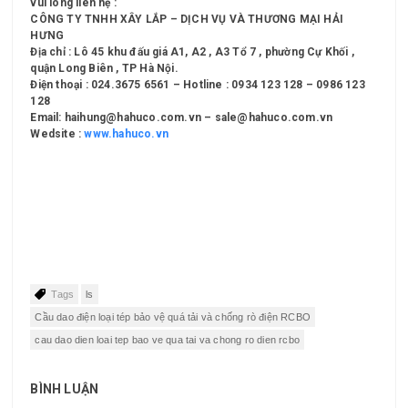
vui lòng liên hệ :
CÔNG TY TNHH XÂY LẮP – DỊCH VỤ VÀ THƯƠNG MẠI HẢI
HƯNG
Địa chỉ : Lô 45 khu đấu giá A1, A2 , A3 Tổ 7 , phường Cự Khối ,
quận Long Biên , TP Hà Nội.
Điện thoại : 024.3675 6561 – Hotline : 0934 123 128 – 0986 123
128
Email: haihung@hahuco.com.vn – sale@hahuco.com.vn
Wedsite :
www.hahuco.vn
Tags
ls
Cầu dao điện loại tép bảo vệ quá tải và chống rò điện RCBO
cau dao dien loai tep bao ve qua tai va chong ro dien rcbo
BÌNH LUẬN