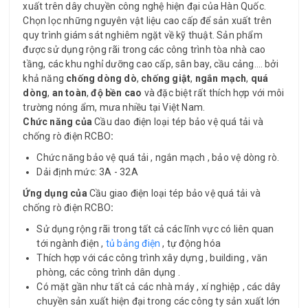
xuất trên dây chuyền công nghệ hiện đại của Hàn Quốc.
Chọn lọc những nguyên vật liệu cao cấp để sản xuất trên
quy trình giám sát nghiêm ngặt về kỹ thuật. Sản phẩm
được sử dụng rộng rãi trong các công trình tòa nhà cao
tầng, các khu nghỉ dưỡng cao cấp, sân bay, cầu cảng…. bởi
khả năng
chống dòng dò
,
chống giật
,
ngắn mạch
,
quá
dòng
,
an toàn
,
độ bền cao
và đặc biệt rất thích hợp với môi
trường nóng ẩm, mưa nhiều tại Việt Nam.
Chức năng của
Cầu dao điện loại tép bảo vệ quá tải và
chống rò điện RCBO
:
Chức năng bảo vệ quá tải , ngắn mạch , bảo vệ dòng rò.
Dải định mức: 3A - 32A
Ứng dụng của
Cầu giao điện loại tép bảo vệ quá tải và
chống rò điện RCBO
:
Sử dụng rộng rãi trong tất cả các lĩnh vực có liên quan
tới ngành điện ,
tủ bảng điện
, tự động hóa
Thích hợp với các công trình xây dựng , building , văn
phòng, các công trình dân dụng .
Có mặt gần như tất cả các nhà máy , xí nghiệp , các dây
chuyền sản xuất hiện đại trong các công ty sản xuất lớn