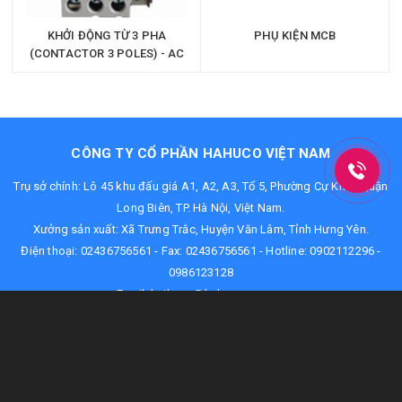
KHỞI ĐỘNG TỪ 3 PHA
PHỤ KIỆN MCB
(CONTACTOR 3 POLES) - AC
COIL
CÔNG TY CỔ PHẦN HAHUCO VIỆT NAM
Trụ sở chính: Lô 45 khu đấu giá A1, A2, A3, Tổ 5, Phường Cự Khối, Quận
Long Biên, TP. Hà Nội, Việt Nam.
Xưởng sản xuất: Xã Trưng Trắc, Huyện Văn Lâm, Tỉnh Hưng Yên.
Điện thoại:
02436756561
- Fax: 02436756561 - Hotline:
0902112296
-
0986123128
Email:
haihung@hahuco.com.vn
MẠNG XÃ HỘI