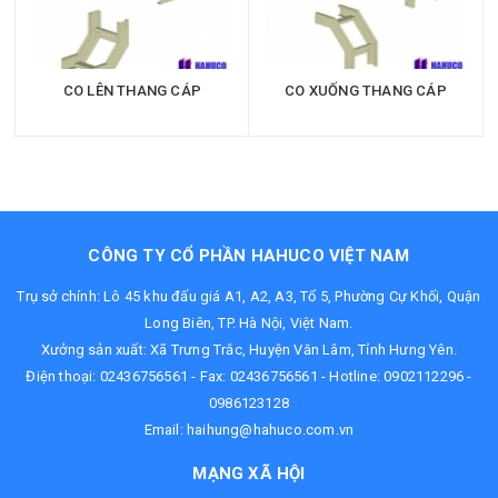
CO LÊN THANG CÁP
CO XUỐNG THANG CÁP
CÔNG TY CỔ PHẦN HAHUCO VIỆT NAM
Trụ sở chính: Lô 45 khu đấu giá A1, A2, A3, Tổ 5, Phường Cự Khối, Quận
Long Biên, TP. Hà Nội, Việt Nam.
Xưởng sản xuất: Xã Trưng Trắc, Huyện Văn Lâm, Tỉnh Hưng Yên.
Điện thoại:
02436756561
- Fax: 02436756561 - Hotline:
0902112296
-
0986123128
Email:
haihung@hahuco.com.vn
MẠNG XÃ HỘI